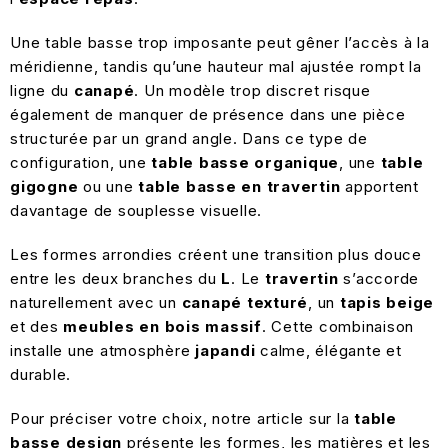
Une table basse trop imposante peut gêner l’accès à la
méridienne, tandis qu’une hauteur mal ajustée rompt la
ligne du
canapé
. Un modèle trop discret risque
également de manquer de présence dans une pièce
structurée par un grand angle. Dans ce type de
configuration, une
table basse organique
, une
table
gigogne
ou une
table basse en travertin
apportent
davantage de souplesse visuelle.
Les formes arrondies créent une transition plus douce
entre les deux branches du
L
. Le
travertin
s’accorde
naturellement avec un
canapé texturé
, un
tapis beige
et des
meubles en bois massif
. Cette combinaison
installe une atmosphère
japandi
calme, élégante et
durable.
Pour préciser votre choix, notre article sur la
table
basse design
présente les formes, les matières et les