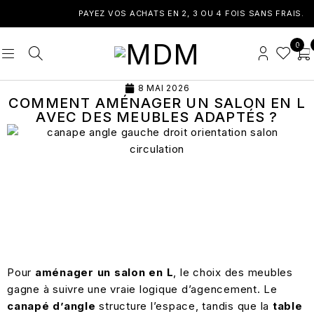
PAYEZ VOS ACHATS EN 2, 3 OU 4 FOIS SANS FRAIS.
0
8 MAI 2026
COMMENT AMÉNAGER UN SALON EN L
AVEC DES MEUBLES ADAPTÉS ?
Pour
aménager un
salon
en L
, le choix des meubles
gagne à suivre une vraie logique d’agencement. Le
canapé
d’angle
structure l’espace, tandis que la
table