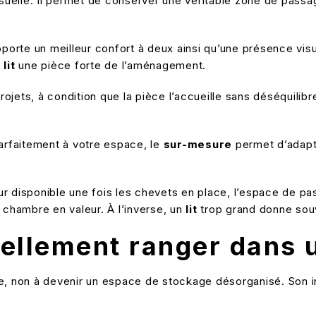
visuelle. Il permet de conserver une véritable zone de pass
porte un meilleur confort à deux ainsi qu’une présence visu
u
lit
une pièce forte de l’aménagement.
ojets, à condition que la pièce l’accueille sans déséquili
rfaitement à votre espace, le
sur-mesure
permet d’adapter
geur disponible une fois les chevets en place, l’espace de p
 chambre en valeur. À l’inverse, un
lit
trop grand donne souve
llement ranger dans un
re, non à devenir un espace de stockage désorganisé. Son in