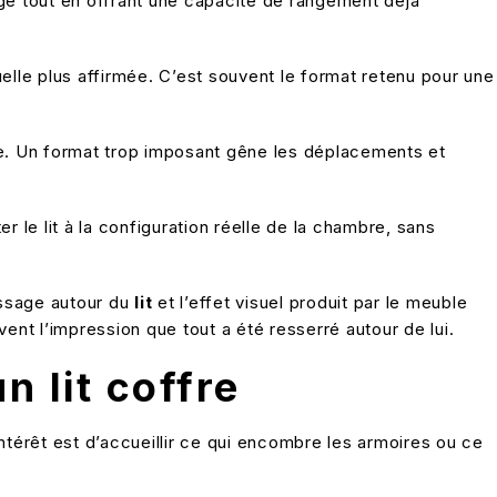
age tout en offrant une capacité de rangement déjà
elle plus affirmée. C’est souvent le format retenu pour une
bre. Un format trop imposant gêne les déplacements et
 le lit à la configuration réelle de la chambre, sans
assage autour du
lit
et l’effet visuel produit par le meuble
nt l’impression que tout a été resserré autour de lui.
 lit coffre
térêt est d’accueillir ce qui encombre les armoires ou ce