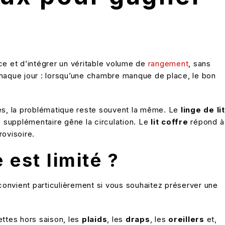
èce et d’intégrer un véritable volume de
rangement
, sans
chaque jour : lorsqu’une chambre manque de place, le bon
tes, la problématique reste souvent la même. Le
linge de lit
e supplémentaire gêne la circulation. Le
lit coffre
répond à
rovisoire.
 est limité ?
 convient particulièrement si vous souhaitez préserver une
ttes hors saison, les
plaids
, les
draps
, les
oreillers
et,