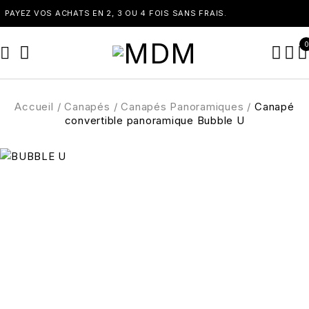
OS ACHATS EN 2, 3 OU 4 FOIS SANS FRAIS.
0
Accueil
/
Canapés
/
Canapés Panoramiques
/
Canapé
convertible panoramique Bubble U