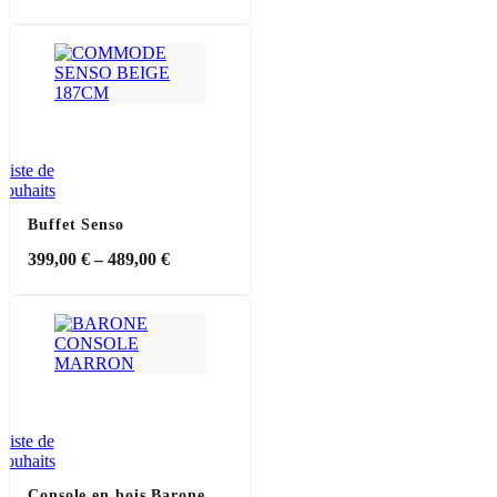
Liste de
souhaits
Buffet Senso
399,00
€
–
489,00
€
Liste de
souhaits
Console en bois Barone