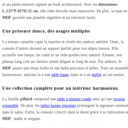
et ses pieds rainurés signent un look architectural. Avec ses
dimensions
L.125*P.45*H.32 cm
, elle reste discrète mais expressive. De plus, sa base en
MDF
garantit une planéité régulière et un entretien facile.
Une présence douce, des usages multiples
La texture cannelée capte la lumière et révèle des ombres subtiles. Donc, la
console d’entrée devient un support parfait pour vos objets favoris. Elle
accueille une lampe, un cadre et un vide-poches avec naturel. Ensuite, son
plateau long crée un chemin visuel élégant le long du mur. Par ailleurs, le
MDF
assure une tenue fiable et une belle précision d’arêtes. Pour un ensembl
harmonieux, associez la à une
table basse
claire et à un
buffet
au ton neutre.
Une collection complète pour un intérieur harmonieux
La famille
pillard
comprend une
table à manger ronde
ainsi qu’une
version
extensible
. De plus, les
tables basses gigognes
prolongent la signature minéral
dans le salon. Enfin, la console s’inscrit dans la durée grâce à sa fabrication e
MDF
, stable et soignée.