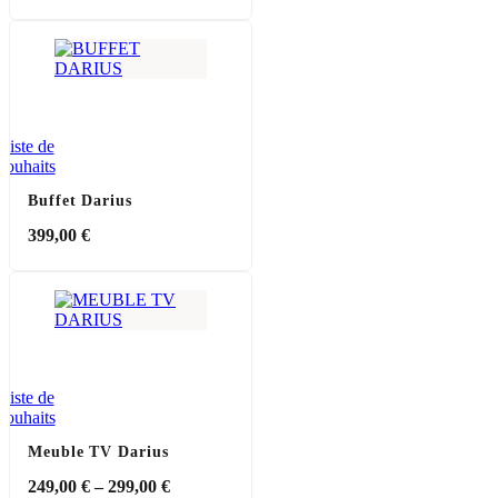
Liste de
souhaits
Buffet Darius
399,00
€
Liste de
souhaits
Meuble TV Darius
249,00
€
–
299,00
€