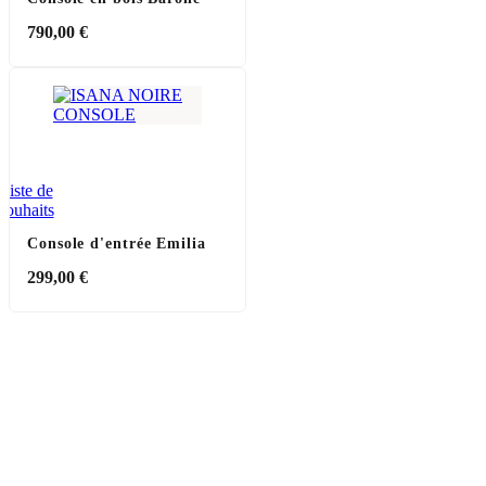
790,00
€
Liste de
souhaits
Console d'entrée Emilia
299,00
€
Console d'entrée Pillard
299,00
€
Livraison Rapide