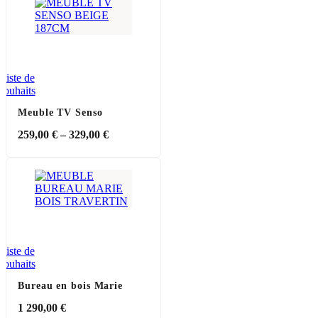
Liste de
souhaits
Meuble TV Senso
259,00
€
–
329,00
€
Liste de
souhaits
Bureau en bois Marie
1 290,00
€