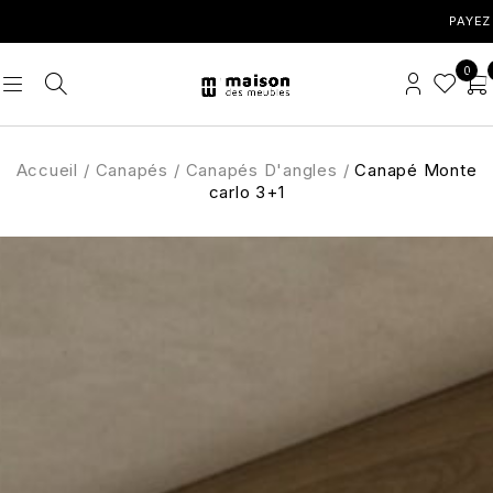
PAYEZ VOS ACH
0
Accueil
/
Canapés
/
Canapés D'angles
/
Canapé Monte
carlo 3+1