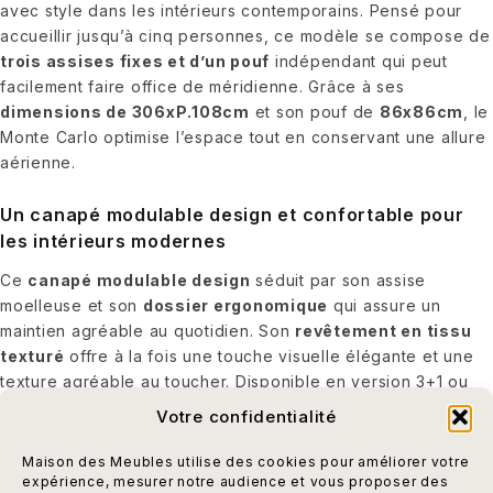
avec style dans les intérieurs contemporains. Pensé pour
accueillir jusqu’à cinq personnes, ce modèle se compose de
trois assises fixes et d’un pouf
indépendant qui peut
facilement faire office de méridienne. Grâce à ses
dimensions de 306xP.108cm
et son pouf de
86x86cm
, le
Monte Carlo optimise l’espace tout en conservant une allure
aérienne.
Un canapé modulable design et confortable pour
les intérieurs modernes
Ce
canapé modulable design
séduit par son assise
moelleuse et son
dossier ergonomique
qui assure un
maintien agréable au quotidien. Son
revêtement en tissu
texturé
offre à la fois une touche visuelle élégante et une
texture agréable au toucher. Disponible en version 3+1 ou
4+1
, il s’adapte à tous les volumes de pièce. Sa structure
Votre confidentialité
s’accompagne d’un pouf modulable, parfait pour créer un
espace détente sur-mesure. Ce modèle est entièrement
Maison des Meubles utilise des cookies pour améliorer votre
modulable et peut être complété par des modules
expérience, mesurer notre audience et vous proposer des