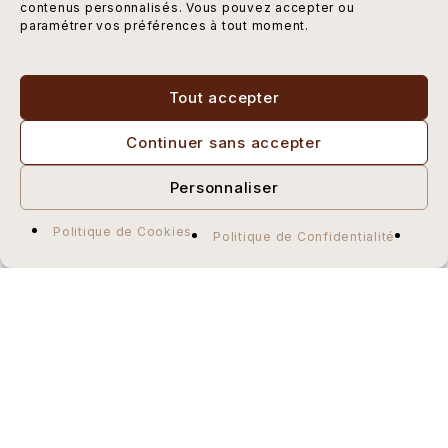
contenus personnalisés. Vous pouvez accepter ou
additionnels selon vos envies.
paramétrer vos préférences à tout moment.
Une pièce centrale signée Maison des Meubles
Tout accepter
Chez
Maison des Meubles
, chaque modèle est sélectionné
pour sa qualité et son esthétique. Le canapé Monte Carlo
Continuer sans accepter
3+1 ne fait pas exception. Facile à assortir avec une
table
basse
moderne, une
fauteuil design
ou une
console
Personnaliser
élégante
, il devient rapidement le cœur de votre salon. Son
allure épurée, ses volumes équilibrés et sa modularité en
Politique de Cookies
font un investissement durable et inspirant pour tout amateur
Politique de Confidentialité
de décoration raffinée.
Les images, dimensions et couleurs présentées sont
Canapé Monte carlo 3+1
1 590,00
€
indicatives et peuvent différer de la réalité selon votre
équipement d’affichage. Pour toute précision, consultez
notre service client avant commande. Les retours liés à ces
Ajouter au
différences visuelles sont à la charge du client.
panier