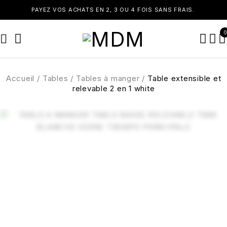
YEZ VOS ACHATS EN 2, 3 OU 4 FOIS SANS FRAIS.
0
Accueil
/
Tables
/
Tables à manger
/
Table extensible et
relevable 2 en 1 white